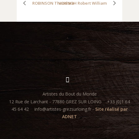
ROBINSON Theodore
VONNOH Robert William
Artistes du Bout du Monde
12 Rue de Larchant - 77880 GREZ SUR LOING
+33 (0)1 64
45 64 42
info@artistes-grezsurloing.fr -
Site réalisé par
ADNET