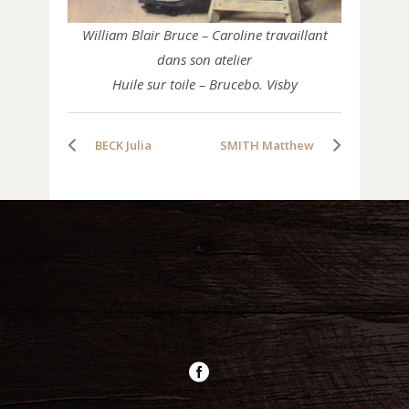
William Blair Bruce – Caroline travaillant
dans son atelier
Huile sur toile – Brucebo. Visby
BECK Julia
SMITH Matthew